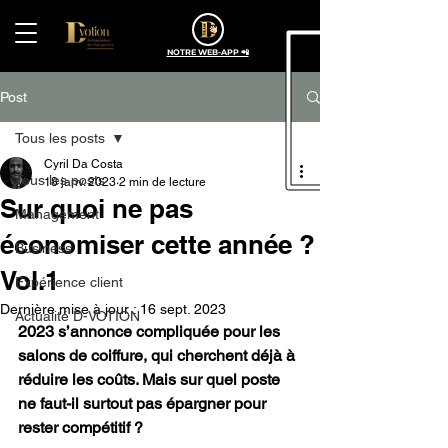
NOTRE WEB-APP 📲
Post
Tous les posts
Cyril Da Costa
Tous les posts
18 janv. 2023
2 min de lecture
Sur quoi ne pas
Management
économiser cette année ?
Business
Vol.1
Expérience client
Dernière mise à jour :
16 sept. 2023
Actualité D-VOTION
2023 s’annonce compliquée pour les 
salons de coiffure, qui cherchent déjà à 
réduire les coûts. Mais sur quel poste 
ne faut-il surtout pas épargner pour 
rester compétitif ?