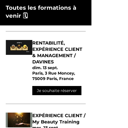
Toutes les formations à
venir 🗓️
RENTABILITÉ,
EXPÉRIENCE CLIENT
& MANAGEMENT /
DAVINES
dim. 13 sept.
Paris, 3 Rue Moncey,
75009 Paris, France
Je souhaite réserver
EXPÉRIENCE CLIENT /
My Beauty Training
mer. 23 sept.