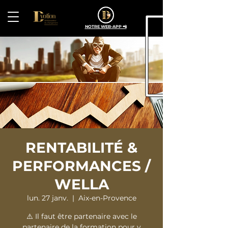
NOTRE WEB-APP 📲
RENTABILITÉ &
PERFORMANCES /
WELLA
lun. 27 janv.
  |  
Aix-en-Provence
⚠️ Il faut être partenaire avec le
partenaire de la formation pour y