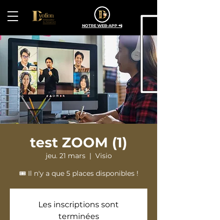
NOTRE WEB-APP 📲
test ZOOM (1)
jeu. 21 mars
  |  
Visio
🎟️ Il n'y a que 5 places disponibles !
Les inscriptions sont
terminées